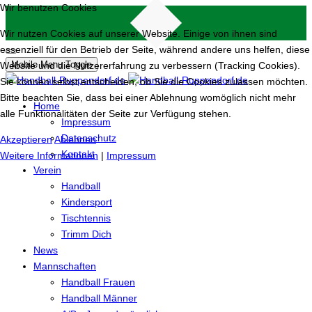
Wir benutzen Cookies
Wir nutzen Cookies auf unserer Website. Einige von ihnen sind
essenziell für den Betrieb der Seite, während andere uns helfen, diese
Mobile Menu Toggle
Website und die Nutzererfahrung zu verbessern (Tracking Cookies).
Sie können selbst entscheiden, ob Sie die Cookies zulassen möchten.
Bitte beachten Sie, dass bei einer Ablehnung womöglich nicht mehr
Home
alle Funktionalitäten der Seite zur Verfügung stehen.
Impressum
Datenschutz
Akzeptieren
Ablehnen
Kontakt
Weitere Informationen
|
Impressum
Verein
Handball
Kindersport
Tischtennis
Trimm Dich
News
Mannschaften
Handball Frauen
Handball Männer