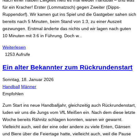
Nach einer halben Ewigkeit hieß es mal wieder Handball – und was
für ein Kracher! Erster (Lommatzsch) gegen Zweiter (Dipps-
Ruppendorf). Wir kamen gut ins Spiel und die Gastgeber sahen sich
bereits nach 5 Minuten, beim Stand von 1:3, zu einer Auszeit
gezwungen. Erstmal änderte das nichts und wir lagen nach guten
10 Minuten mit 3:6 in Führung. Doch w...
Weiterlesen
1253 Aufrufe
Ein alter Bekannter zum Rückrundenstart
Sonntag, 18. Januar 2026
Handball
Männer
Empfohlen
Zum Start ins neue Handballjahr, gleichzeitig auch Rückrundenstart,
luden wir uns die Jungs vom VfL Meißen ein. Nach dem diese letzte
Woche bereits Rähnitz schlagen konnten, waren wir gewarnt.
Vielleicht auch, weil der eine oder andere zu viele Enten, Gänsen
und Biere über die Feiertage hatte, vielleicht auch, weil die Pause