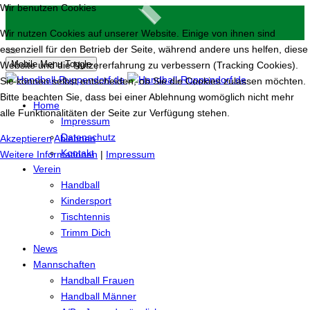
Wir benutzen Cookies
Wir nutzen Cookies auf unserer Website. Einige von ihnen sind
essenziell für den Betrieb der Seite, während andere uns helfen, diese
Mobile Menu Toggle
Website und die Nutzererfahrung zu verbessern (Tracking Cookies).
Sie können selbst entscheiden, ob Sie die Cookies zulassen möchten.
Bitte beachten Sie, dass bei einer Ablehnung womöglich nicht mehr
Home
alle Funktionalitäten der Seite zur Verfügung stehen.
Impressum
Datenschutz
Akzeptieren
Ablehnen
Kontakt
Weitere Informationen
|
Impressum
Verein
Handball
Kindersport
Tischtennis
Trimm Dich
News
Mannschaften
Handball Frauen
Handball Männer