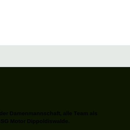
r der Damenmannschaft, alle Team als
BSG Motor Dippoldiswalde.