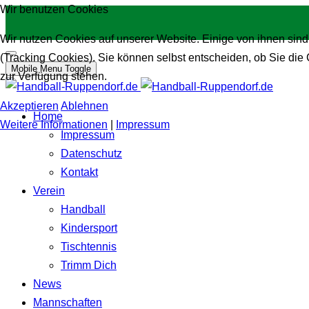
Wir benutzen Cookies
Wir nutzen Cookies auf unserer Website. Einige von ihnen sind
(Tracking Cookies). Sie können selbst entscheiden, ob Sie die
Mobile Menu Toggle
zur Verfügung stehen.
Akzeptieren
Ablehnen
Home
Weitere Informationen
|
Impressum
Impressum
Datenschutz
Kontakt
Verein
Handball
Kindersport
Tischtennis
Trimm Dich
News
Mannschaften