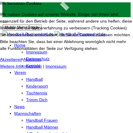
Wir benutzen Cookies
Wir nutzen Cookies auf unserer Website. Einige von ihnen sind
essenziell für den Betrieb der Seite, während andere uns helfen, diese
Mobile Menu Toggle
Website und die Nutzererfahrung zu verbessern (Tracking Cookies).
Sie können selbst entscheiden, ob Sie die Cookies zulassen möchten.
Bitte beachten Sie, dass bei einer Ablehnung womöglich nicht mehr
Home
alle Funktionalitäten der Seite zur Verfügung stehen.
Impressum
Datenschutz
Akzeptieren
Ablehnen
Kontakt
Weitere Informationen
|
Impressum
Verein
Handball
Kindersport
Tischtennis
Trimm Dich
News
Mannschaften
Handball Frauen
Handball Männer